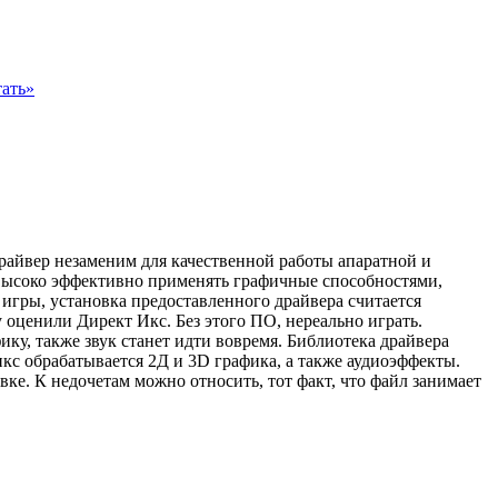
ать»
айвер незаменим для качественной работы апаратной и
высоко эффективно применять графичные способностями,
игры, установка предоставленного драйвера считается
оценили Директ Икс. Без этого ПО, нереально играть.
рафику, также звук станет идти вовремя. Библиотека драйвера
с обрабатывается 2Д и 3D графика, а также аудиоэффекты.
ке. К недочетам можно относить, тот факт, что файл занимает