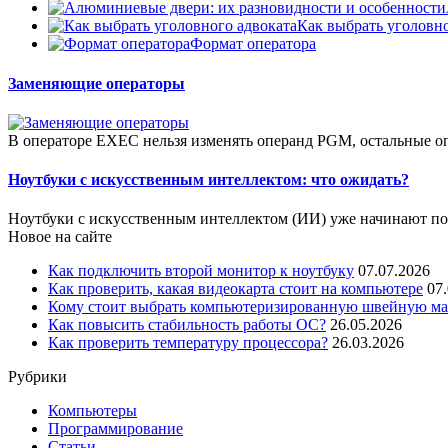
Как выбрать уголовно
Формат оператора
Заменяющие операторы
В операторе ЕХЕС нельзя изменять операнд PGM, остальные о
Ноутбуки с искусственным интеллектом: что ожидать?
Ноутбуки с искусственным интеллектом (ИИ) уже начинают поя
Новое на сайте
Как подключить второй монитор к ноутбуку
07.07.2026
Как проверить, какая видеокарта стоит на компьютере
07
Кому стоит выбрать компьютеризированную швейную маш
Как повысить стабильность работы ОС?
26.05.2026
Как проверить температуру процессора?
26.03.2026
Рубрики
Компьютеры
Программирование
Статьи