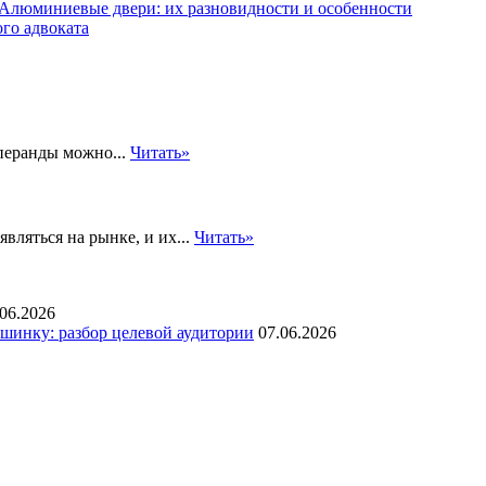
Алюминиевые двери: их разновидности и особенности
го адвоката
перанды можно...
Читать»
вляться на рынке, и их...
Читать»
.06.2026
инку: разбор целевой аудитории
07.06.2026