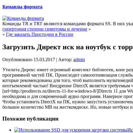
Команды формата
Команды TR и TRT являются командами формата SS. В них указ
гипертония степени симптомы и лечение
»
«
Где заказать Простодин в России
Загрузить Директ иск на ноутбук с тор
Опубликовано
15.03.2017
|
Автор:
admin
Утилита Дирекс имеет огромный комплект библиотек, коие ра
программной частей ПК. Происходит самооптимизация службы 
которые рекомендованы для того, чтоб выполнить мультимедий
неотъемлемой частью! Внедрение DirectX является требуемым 
[url=http://prodirectx.ru/directx-11-for-windows-8/]Directx 11 
необходима и для современный аудио программ. Наверное прог
Чтобы установить DirectX на ПК, нужно запустить установочны
большое количество MB на жесткомдиске. Но, новые нетбуки 
Похожие публикации
Ис