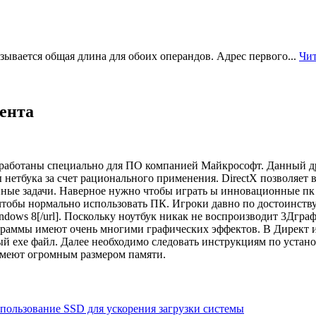
ывается общая длина для обоих операндов. Адрес первого...
Чит
рента
зработаны специально для ПО компанией Майкрософт. Данный др
нетбука за счет рационального
применения. DirectX позволяет 
ные задачи. Наверное нужно чтобы играть ы инновационные пк 
чтобы нормально использовать ПК. Игроки давно по достоинству 
для Windows 8[/url]. Поскольку ноутбук никак не воспроизводит 3Дг
раммы имеют очень многими графических эффектов. В Директ ик
й exe файл. Далее необходимо следовать инструкциям по установ
имеют огромным размером памяти.
пользование SSD для ускорения загрузки системы