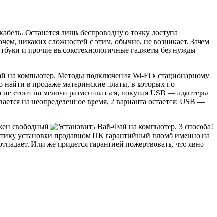
— кабель. Останется лишь беспроводную точку доступа
чем, никаких сложностей с этим, обычно, не возникает. Зачем
оутбуки и прочие высокотехнологичные гаджеты без нужды
-Фай на компьютер. Методы подключения Wi-Fi к стационарному
 найти в продаже материнские платы, в которых по
о не стоит на мелочи размениваться, покупая USB — адаптеры
ывается на неопределенное время, 2 варианта остается: USB —
ужен свободный
рактику установки продавцом ПК гарантийный пломб именно на
тпадает. Или же придется гарантией пожертвовать, что явно