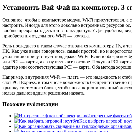
Установить Вай-Фай на компьютер. 3 с
Основное, чтобы в компьютере модуль Wi-Fi присутствовал, а 
настроить. Иногда для этого довольно встроенных ресурсов ос
вообще превращать десктоп в точку доступа? Для удобства, в
приобретения отдельного Wi-Fi — роутера.
Роль последнего в таком случае отводится компьютеру. Ну, а 
ПК. Как уже выше говорилось, самый простой, но и дорогосто
умолчанию присутствует поддержка Wi-Fi. Если в обозримом б
или PCI — карты, а сразу взять все готовое. Покупка PCI карт
адаптер или соответствующая PCI — карта. Оба метода хороши
Например, внутренняя Wi-Fi — плата — это надежность и стаб
слот PCI Express, в том числе возможность беспрепятственн
крышку системного блока, чтобы несанкционированный доступ 
нельзя дальновидным решением назвать.
Похожие публикации
Интересные факты об
Как выбрать игровой ноу
Как организов
Десятичная константа