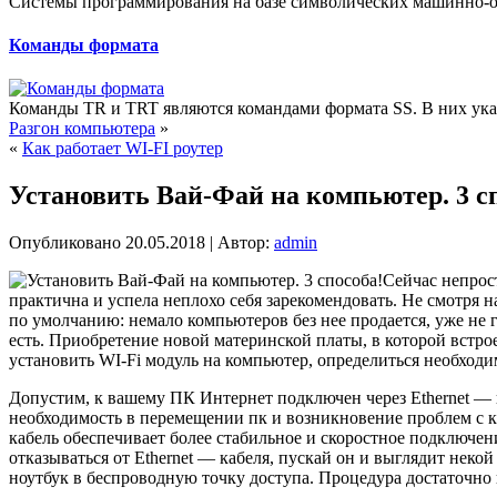
Системы программирования на базе символических машинно-о
Команды формата
Команды TR и TRT являются командами формата SS. В них указ
Разгон компьютера
»
«
Как работает WI-FI роутер
Установить Вай-Фай на компьютер. 3 с
Опубликовано
20.05.2018
|
Автор:
admin
Сейчас непрост
практична и успела неплохо себя зарекомендовать. Не смотря н
по умолчанию: немало компьютеров без нее продается, уже не 
есть. Приобретение новой материнской платы, в которой встро
установить WI-Fi модуль на компьютер, определиться необходи
Допустим, к вашему ПК Интернет подключен через Ethernet — к
необходимость в перемещении пк и возникновение проблем с ка
кабель обеспечивает более стабильное и скоростное подключе
отказываться от Ethernet — кабеля, пускай он и выглядит нек
ноутбук в беспроводную точку доступа. Процедура достаточно 