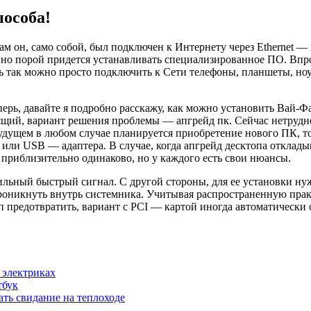
пособа!
сам он, само собой, был подключен к Интернету через Ethernet 
, но порой придется устанавливать специализированное ПО. Впро
едь так можно просто подключить к Сети телефоны, планшеты, н
теперь, давайте я подробно расскажу, как можно установить Вай
ящий, вариант решения проблемы — апгрейд пк. Сейчас нетрудно
удущем в любом случае планируется приобретение нового ПК, т
ы или USB — адаптера. В случае, когда апгрейд десктопа отклад
 приблизительно одинаково, но у каждого есть свои нюансы.
ильный быстрый сигнал. С другой стороны, для ее установки н
о проникнуть внутрь системника. Учитывая распространенную п
предотвратить, вариант с PCI — картой иногда автоматически о
 электриках
тбук
ать свидание на теплоходе