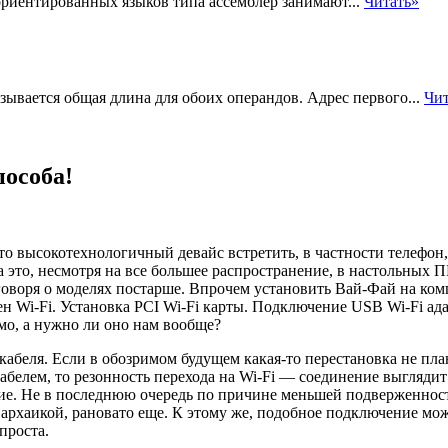
риентированных языков типа ассемблер занимают...
Читать»
ывается общая длина для обоих операндов. Адрес первого...
Чит
пособа!
о высокотехнологичный девайс встретить, в частности телефон, 
а это, несмотря на все большее распространение, в настольных
ПК
говоря о моделях постарше. Впрочем установить Вай-Фай на ком
ен Wi-Fi. Установка PCI Wi-Fi карты. Подключение USB Wi-Fi а
мо, а нужно ли оно нам вообще?
абеля. Если в обозримом будущем какая-то перестановка не пла
белем, то резонность перехода на Wi-Fi — соединение выглядит
ние. Не в последнюю очередь по причине меньшей подверженнос
ой архаикой, рановато еще. К этому же, подобное подключение 
проста.