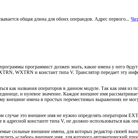
ывается общая длина для обоих операндов. Адрес первого...
Чит
 программы программист должен знать, какие имена у него буд
XTRN, WXTRN и констант типа V. Транслятор передает эту инф
ься как названия
операторов в данном модуле. Так как имя из п
единице, и нулевое значение. Каждое внешнее имя рассматривает
ому внешние имена в простых переместимых выражениях не мог
том случае это внешнее имя не нужно определять оператором EX
в адресной константе типа V, не должно использоваться как опе
мые сильные внешние имена, для которых редактор связей вып
ить «слабое» внешнее имя, для которого автоматический прос