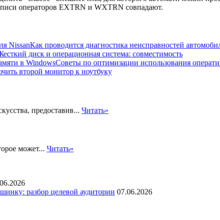
 записи операторов EXTRN и WXTRN совпадают.
Как проводится диагностика неисправностей автомобил
Жесткий диск и операционная система: совместимость
Советы по оптимизации использования операти
чить второй монитор к ноутбуку
кусства, предоставив...
Читать»
орое может...
Читать»
.06.2026
инку: разбор целевой аудитории
07.06.2026