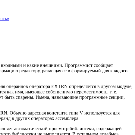
ать»
ут входными и какие внешними. Программист сообщает
ормацию редактору, размещая ее в формируемый для каждого
оля операндов оператора EXTRN определяется в другом модуле,
ся как имя, имеющее собственную переместимость, т. е.
ут быть спарены. Имена, называющие программные секции,
TRN. Обычно адресная константа типа V используется для
ранд в других операторах ассемблера.
олняет автоматический просмотр библиотеки, содержащей
мотр библиотеки не выполняется. В остальном «слабые»