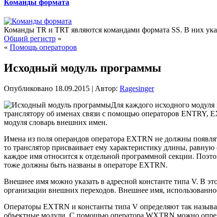
Команды формата
Команды TR и TRT являются командами формата SS. В них указ
Общий регистр
»
«
Помощь операторов
Исходный модуль программы
Опубликовано
18.09.2015
|
Автор:
Ragesinger
Для каждого исходного модуля
транслятору об именах связи с помощью операторов ENTRY, E
модуля словарь внешних имен.
Имена из поля операндов оператора EXTRN не должны появлят
то транслятор присваивает ему характеристику длины, равную 
каждое имя относится к отдельной программной секции. Поэт
тоже должны быть названы в операторе EXTRN.
Внешнее имя можно указать в адресной константе типа V. В э
организации внешних переходов. Внешнее имя, использованное 
Операторы EXTRN и константы типа V определяют так называе
объектные модули. С помощью оператора WXTRN можно определ