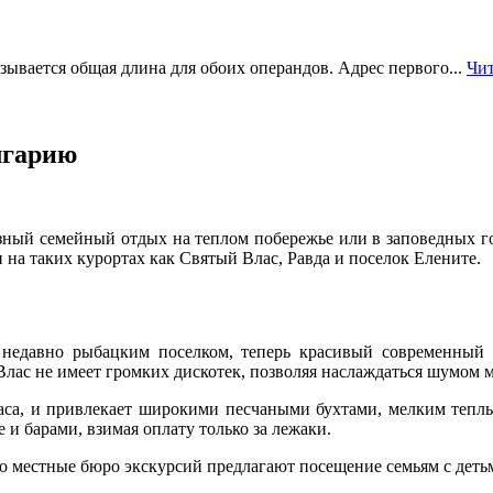
ывается общая длина для обоих операндов. Адрес первого...
Чит
лгарию
азный семейный отдых на теплом побережье или в заповедных 
 на таких курортах как Святый Влас, Равда и поселок Елените.
едавно рыбацким поселком, теперь красивый современный 
Влас не имеет громких дискотек, позволяя наслаждаться шумом 
ргаса, и привлекает широкими песчаными бухтами, мелким тепл
и барами, взимая оплату только за лежаки.
о местные бюро экскурсий предлагают посещение семьям с детьм