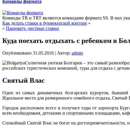
Команды формата
Команды TR и TRT являются командами формата SS. В них указ
Как делать ставки в букмекерской конторе
»
«
Париматч -честные ставки
Куда поехать отдыхать с ребенком в Бо
Опубликовано
31.05.2016
|
Автор:
admin
Солнечная уютная Болгария – это самый разнообр
российских туристических компаний, туры для отдыха с детьми
Святый Влас
Один из самых динамичных болгарских курортов, бывший н
Идеальное место для размеренного семейного отдыха, Святый 
Городок расположен всего в получасе езды от аэропорта Бу
всем необходимым, детскими и спортивными площадками, кафе 
Спокойный Святой Влас не богат на достопримечательности, н