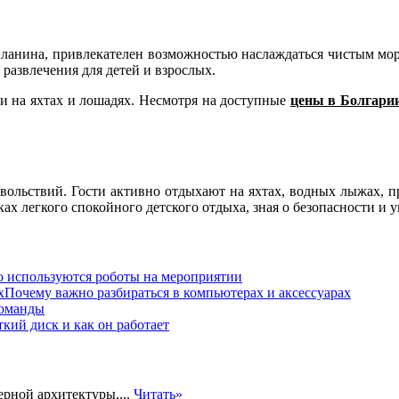
Планина, привлекателен возможностью наслаждаться чистым мо
развлечения для детей и взрослых.
ки на яхтах и лошадях. Несмотря на доступные
цены в Болгари
овольствий. Гости активно отдыхают на яхтах, водных лыжах, п
 легкого спокойного детского отдыха, зная о безопасности и у
о используются роботы на мероприятии
Почему важно разбираться в компьютерах и аксессуарах
команды
ткий диск и как он работает
рной архитектуры,...
Читать»