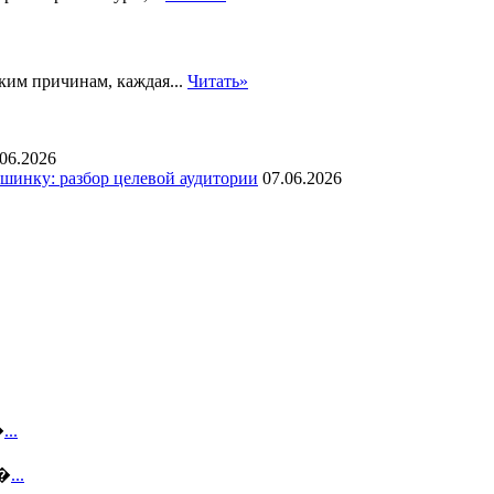
ким причинам, каждая...
Читать»
.06.2026
инку: разбор целевой аудитории
07.06.2026
�
...
с�
...