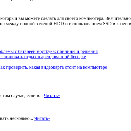
который вы можете сделать для своего компьютера. Значительн
бор между полной заменой HDD и использованием SSD в качеств
блемы с батареей ноутбука: причины и решения
планировать отдых в арендованной беседке
ак проверить, какая видеокарта стоит на компьютере
ом случае, если в...
Читать»
ать несколько...
Читать»