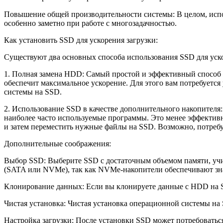
Повышение общей производительности системы: В целом, испо
особенно заметно при работе с многозадачностью.
Как установить SSD для ускорения загрузки:
Существуют два основных способа использования SSD для уско
1. Полная замена HDD: Самый простой и эффективный способ –
обеспечит максимальное ускорение. Для этого вам потребуетс
системы на SSD.
2. Использование SSD в качестве дополнительного накопителя
наиболее часто используемые программы. Это менее эффективно
и затем переместить нужные файлы на SSD. Возможно, потребу
Дополнительные соображения:
Выбор SSD: Выберите SSD с достаточным объемом памяти, уч
(SATA или NVMe), так как NVMe-накопители обеспечивают зна
Клонирование данных: Если вы клонируете данные с HDD на S
Чистая установка: Чистая установка операционной системы на 
Настройка загрузки: После установки SSD может потребоваться