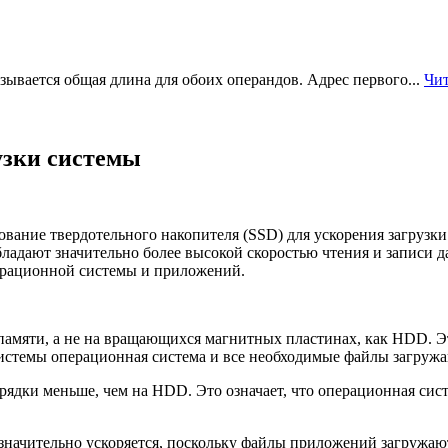
ывается общая длина для обоих операндов. Адрес первого...
Чит
узки системы
ование твердотельного накопителя (SSD) для ускорения загрузк
бладают значительно более высокой скоростью чтения и записи
перационной системы и приложений.
памяти, а не на вращающихся магнитных пластинах, как HDD. Эт
системы операционная система и все необходимые файлы загруж
рядки меньше, чем на HDD. Это означает, что операционная сис
значительно ускоряется, поскольку файлы приложений загружаю