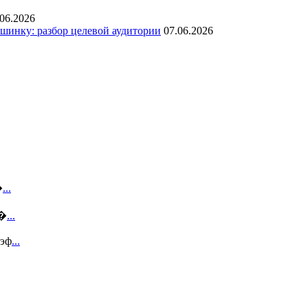
.06.2026
инку: разбор целевой аудитории
07.06.2026
�
...
с�
...
 эф
...