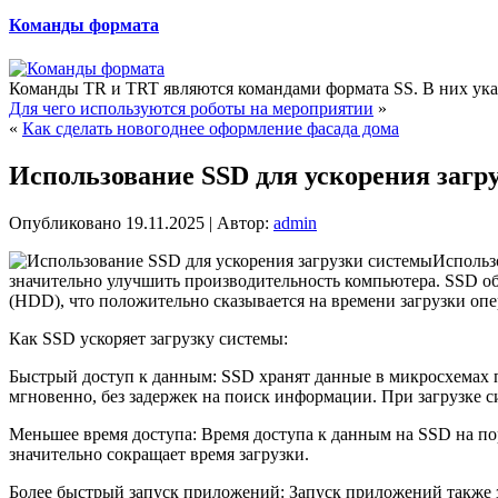
Команды формата
Команды TR и TRT являются командами формата SS. В них указ
Для чего используются роботы на мероприятии
»
«
Как сделать новогоднее оформление фасада дома
Использование SSD для ускорения загр
Опубликовано
19.11.2025
|
Автор:
admin
Использ
значительно улучшить производительность компьютера. SSD о
(HDD), что положительно сказывается на времени загрузки о
Как SSD ускоряет загрузку системы:
Быстрый доступ к данным: SSD хранят данные в микросхемах 
мгновенно, без задержек на поиск информации. При загрузке 
Меньшее время доступа: Время доступа к данным на SSD на по
значительно сокращает время загрузки.
Более быстрый запуск приложений: Запуск приложений также 