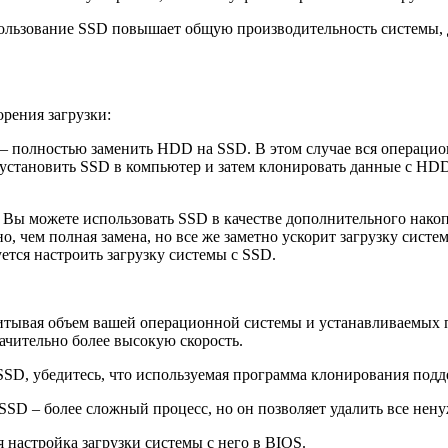
льзование SSD повышает общую производительность системы, д
рения загрузки:
 полностью заменить HDD на SSD. В этом случае вся операцион
я установить SSD в компьютер и затем клонировать данные с H
: Вы можете использовать SSD в качестве дополнительного накоп
, чем полная замена, но все же заметно ускорит загрузку систе
ется настроить загрузку системы с SSD.
итывая объем вашей операционной системы и устанавливаемых
чительно более высокую скорость.
SD, убедитесь, что используемая программа клонирования подд
SSD – более сложный процесс, но он позволяет удалить все нен
 настройка загрузки системы с него в BIOS.