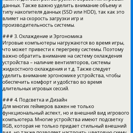
данных. Также важно уделить внимание объему и
типу накопителя данных (SSD или HDD), так как это
влияет на скорость загрузки игр и
производительность системы.
### 3. Охлаждение и Эргономика
Игровые компьютеры нагружаются во время игры,
что может привести к перегреву системы. Поэтому
важно обратить внимание на систему охлаждения
устройства – наличие вентиляторов, системы
жидкостного охлаждения и т.д. Также следует
уделить внимание эргономике устройства, чтобы
обеспечить комфорт и удобство во время
длительных игровых сессий.
### 4. Подсветка и Дизайн
Для многих геймеров важен не только
функциональный аспект, но и внешний вид игрового
компьютера. Многие устройства имеют подсветку
RGB, которая не только придает стильный внешний
вид, но также позволяет настроить цветовую схему