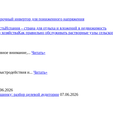
рочный инвертор для пониженного напряжения
Испания – страна для отдыха и вложений в недвижимость
Как правильно обслуживать растворные узлы сельског
вное внимание,...
Читать»
быстродействия и...
Читать»
.06.2026
инку: разбор целевой аудитории
07.06.2026