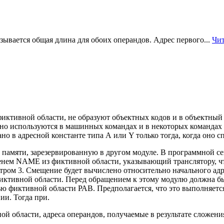
ывается общая длина для обоих операндов. Адрес первого...
Чит
ктивной области, не образуют объектных кодов и в объектный м
но используются в машинных командах и в некоторых командах 
но в адресной константе типа А или Y только тогда, когда оно 
ь памяти, зарезервированную в другом модуле. В программной 
енем NAME из фиктивной области, указывающий транслятору, чт
ром 3. Смещение будет вычислено относительно начального адр
фиктивной области. Перед обращением к этому модулю должна бы
ю фиктивной области РАВ. Предполагается, что это выполняется
ии. Тогда при.
бласти, адреса операндов, получаемые в результате сложения 