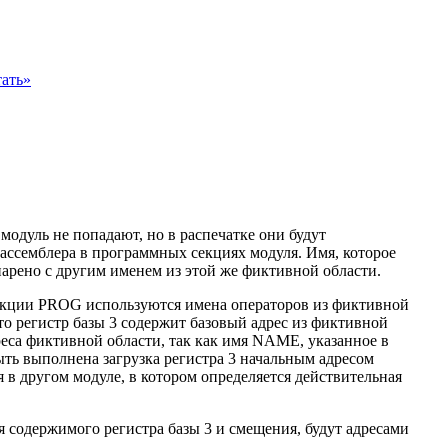
ать»
одуль не попадают, но в распечатке они будут
ассемблера в программных секциях модуля. Имя, которое
спарено с другим именем из этой же фиктивной области.
секции PROG используются имена операторов из фиктивной
о регистр базы 3 содержит базовый адрес из фиктивной
еса фиктивной области, так как имя NAME, указанное в
ть выполнена загрузка регистра 3 начальным адресом
 в другом модуле, в котором определяется действительная
содержимого регистра базы 3 и смещения, будут адресами