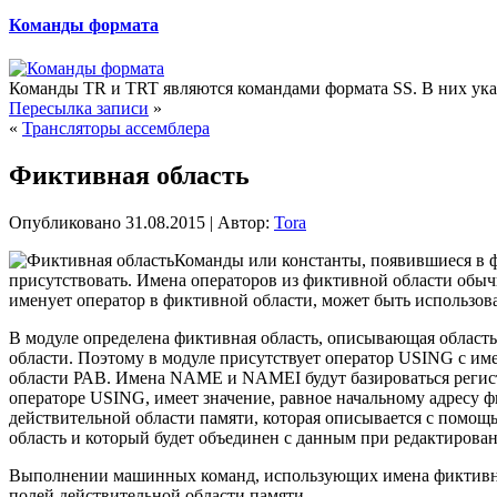
Команды формата
Команды TR и TRT являются командами формата SS. В них указ
Пересылка записи
»
«
Трансляторы ассемблера
Фиктивная область
Опубликовано
31.08.2015
|
Автор:
Tora
Команды или константы, появившиеся в фи
присутствовать. Имена операторов из фиктивной области обыч
именует оператор в фиктивной
области, может быть использова
В модуле определена фиктивная область, описывающая област
области. Поэтому в модуле присутствует оператор USING с им
области РАВ. Имена NAME и NAMEI будут базироваться регист
операторе USING, имеет значение, равное начальному адресу 
действительной области памяти, которая описывается с помощь
область и который будет объединен с данным при редактирован
Выполнении машинных команд, использующих имена фиктивной о
полей действительной области памяти.