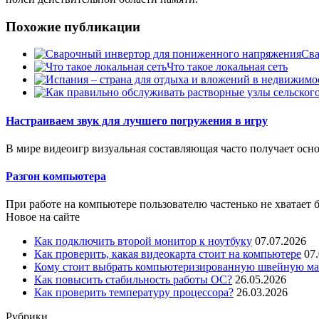
Похожие публикации
Сва
Что такое локальная сеть
Настраиваем звук для лучшего погружения в игру
В мире видеоигр визуальная составляющая часто получает осно
Разгон компьютера
При работе на компьютере пользователю частенько не хватает 
Новое на сайте
Как подключить второй монитор к ноутбуку
07.07.2026
Как проверить, какая видеокарта стоит на компьютере
07
Кому стоит выбрать компьютеризированную швейную маш
Как повысить стабильность работы ОС?
26.05.2026
Как проверить температуру процессора?
26.03.2026
Рубрики