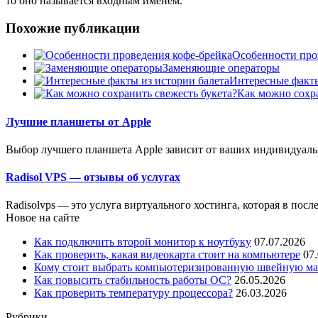
то оно называется входным именем.
Похожие публикации
Особенности про
Заменяющие операторы
Интересные факты
Как можно сохра
Лучшие планшеты от Apple
Выбор лучшего планшета Apple зависит от ваших индивидуаль
Radisol VPS — отзывы об услугах
Radisolvps — это услуга виртуального хостинга, которая в после
Новое на сайте
Как подключить второй монитор к ноутбуку
07.07.2026
Как проверить, какая видеокарта стоит на компьютере
07
Кому стоит выбрать компьютеризированную швейную маш
Как повысить стабильность работы ОС?
26.05.2026
Как проверить температуру процессора?
26.03.2026
Рубрики