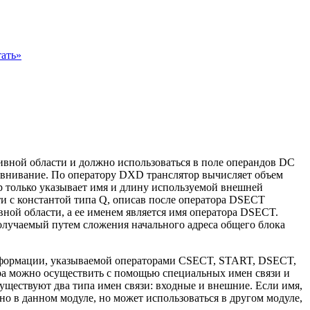
ать»
ивной области и должно использоваться в поле операндов DC
равнивание. По оператору DXD транслятор вычисляет объем
р только указывает имя и длину используемой внешней
и с константой типа Q, описав после оператора DSECT
ой области, а ее именем является имя оператора DSECT.
получаемый путем сложения начального адреса общего блока
 Информации, указываемой операторами CSECT, START, DSECT,
ера можно осуществить с помощью специальных имен связи и
Существуют два типа имен связи: входные и внешние. Если имя,
но в данном модуле, но может использоваться в другом модуле,