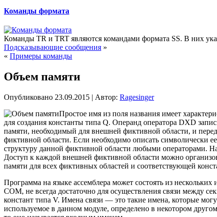
Команды формата
Команды TR и TRT являются командами формата SS. В них указ
Подсказывающие сообщения
»
«
Примеры команды
Объем памяти
Опубликовано
23.09.2015
|
Автор:
Ragesinger
Простое имя из поля названия имеет характер
для создания константы типа Q. Операнд оператора DXD запис
памяти, необходимый для внешней фиктивной области, и перед
фиктивной области. Если необходимо описать символически ее
структуру данной фиктивной области любыми операторами. На
Доступ к каждой внешней фиктивной области можно организоват
памяти для всех фиктивных областей и соответствующей конст
Программа на языке ассемблера может состоять из нескольки
СОМ, не всегда достаточно для осуществления связи между се
констант типа V. Имена связи — это такие имена, которые мог
используемое в данном модуле, определено в некотором другом