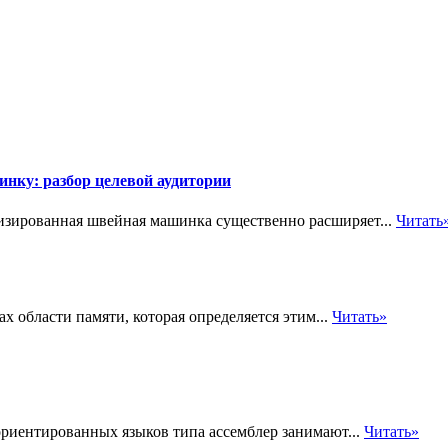
ку: разбор целевой аудитории
изированная швейная машинка существенно расширяет...
Читать
х области памяти, которая определяется этим...
Читать»
риентированных языков типа ассемблер занимают...
Читать»