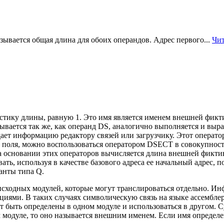
ывается общая длина для обоих операндов. Адрес первого...
Чит
истику длины, равную 1. Это имя является именем внешней фикт
ывается так же, как операнд DS, аналогично выполняется и вы
ает
информацию редактору связей или загрузчику. Этот операто
 поля, можно воспользоваться оператором DSECT в совокупност
 основании этих операторов вычисляется длина внешней фиктивн
ь, используя в качестве базового адреса ее начальный адрес, 
анты типа Q.
х исходных модулей, которые могут транслироваться отдельно.
кциями. В таких случаях символическую связь на языке ассембл
ут быть определены в одном модуле и использоваться в другом. 
 модуле, то оно называется внешним именем. Если имя определе