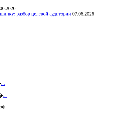
.06.2026
инку: разбор целевой аудитории
07.06.2026
�
...
с�
...
 эф
...