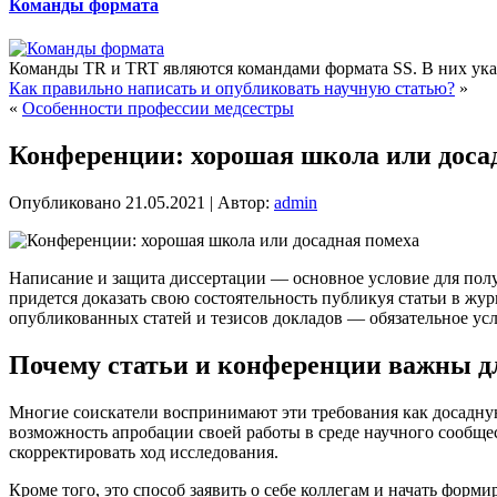
Команды формата
Команды TR и TRT являются командами формата SS. В них указ
Как правильно написать и опубликовать научную статью?
»
«
Особенности профессии медсестры
Конференции: хорошая школа или доса
Опубликовано
21.05.2021
|
Автор:
admin
Написание и защита диссертации — основное условие для полу
придется доказать свою состоятельность публикуя статьи в жу
опубликованных статей и тезисов докладов — обязательное усл
Почему статьи и конференции важны д
Многие соискатели воспринимают эти требования как досадную
возможность апробации своей работы в среде научного сообщес
скорректировать ход исследования.
Кроме того, это способ заявить о себе коллегам и начать фо