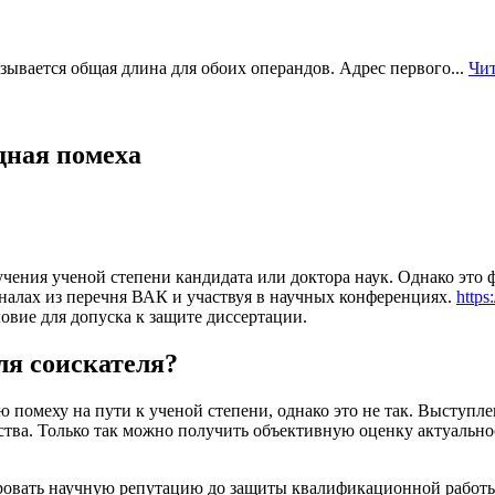
ывается общая длина для обоих операндов. Адрес первого...
Чит
дная помеха
чения ученой степени кандидата или доктора наук. Однако это 
рналах из перечня ВАК и участвуя в научных конференциях.
https
овие для допуска к защите диссертации.
ля соискателя?
 помеху на пути к ученой степени, однако это не так. Выступл
тва. Только так можно получить объективную оценку актуальнос
рмировать научную репутацию до защиты квалификационной работ