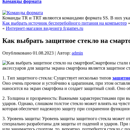
Команды формата
Команды TR и TRT являются командами формата SS. В них указ
Как выбрать источник бесперебойного питания на компьютер
«
Интернет-магазин видеоигр fcgames.ru
Как выбрать защитное стекло на смар
Опубликовано
01.08.2023
|
Автор:
admin
Смартфоны стали 
аксессуаров для защиты экрана смартфона является защитное с
1. Тип защитного стекла: Существует несколько типов
защитно
Оно очень прочное и устойчиво к царапинам, при этом оставля
наносится на экран смартфона и создает защитный слой. Оно 
2. Толщина и прозрачность: Важными характеристиками при выб
ударов. Однако, слишком толстое стекло может влиять на чувс
которая обеспечит надежную защиту при сохранении функцион
3. Уровень защиты: Уровень защиты защитного стекла может от
специально разработаны для защиты от падений и ударов. При
или занимаетесь спортом, то, вероятно, потребуется стекло с