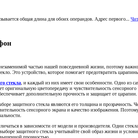
ывается общая длина для обоих операндов. Адрес первого...
Чит
»
тфон
незаменимой частью нашей повседневной жизни, поэтому важно
текло. Это устройство, которое помогает предотвратить царапин
го стекла
, и каждый из них имеет свои особенности. Одно из с
ет оригинальную цветопередачу и чувствительность сенсорного 
обеспечивает дополнительную прочность и защищает от царапин.
оре защитного стекла являются его толщина и прозрачность. Че
твительность сенсорного экрана и качество изображения. Поэто
альности.
личаться в зависимости от модели и производителя. Одни стекла
 выборе защитного стекла учитывайте свой образ жизни и услов
 повышенной прочностью.